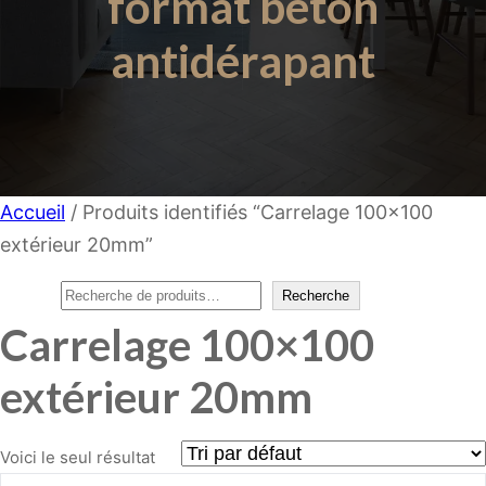
format béton
antidérapant
Accueil
/ Produits identifiés “Carrelage 100×100
extérieur 20mm”
Rechercher
Recherche
Carrelage 100×100
extérieur 20mm
Voici le seul résultat